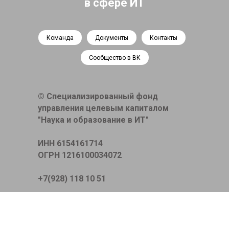
в сфере ИТ
Команда
Документы
Контакты
Сообщество в ВК
© Специализированный фонд
управления целевым капиталом
"Наука и образование в ИТ"
ИНН 6154161714
ОГРН 1216100034072
+7(928) 118 10 51